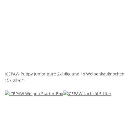
ICEPAW Puppy Junior pure 2x14kg und 1x Welpenkauknochen
157,80 €
*